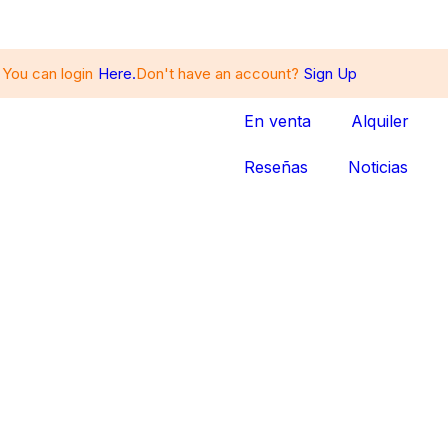
 You can login
Here.
Don't have an account?
Sign Up
En venta
Alquiler
Reseñas
Noticias