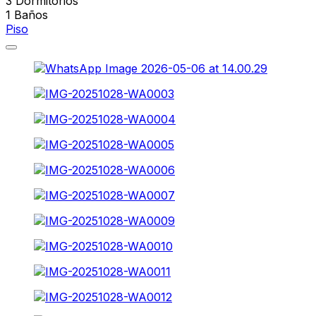
3
Dormitorios
1
Baños
Piso