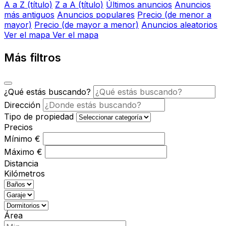
A a Z (título)
Z a A (título)
Últimos anuncios
Anuncios
más antiguos
Anuncios populares
Precio (de menor a
mayor)
Precio (de mayor a menor)
Anuncios aleatorios
Ver el mapa
Ver el mapa
Más filtros
¿Qué estás buscando?
Dirección
Tipo de propiedad
Precios
Mínimo
€
Máximo
€
Distancia
Kilómetros
Área